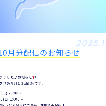
Profile
Career
プロフィール
出演歴
Diary Archives
2025.1
日記一覧
､10月分配信のお知らせ
Contact
お問い合わせ
りましたがお知らせ
！
を含め今月は2回配信です。
(日) 20:00〜
26(日)20:00〜
SEラジオ配信にて最長2時間音声配信！