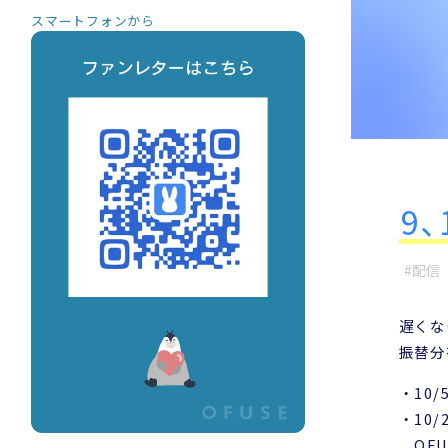
スマートフォンから
9
配信
遅くな
振替分
・10/5
・10/
OFU