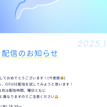
Profile
Career
プロフィール
出演歴
Diary Archives
2025.1
日記一覧
月配信のお知らせ
Contact
お問い合わせ
しておめでとうございます！(今更感
)
ら、OFUSE配信を試してみようと思います！
1月は配信時間、曜日ともに
と異なりますのでご注意ください
(金) 19:30〜