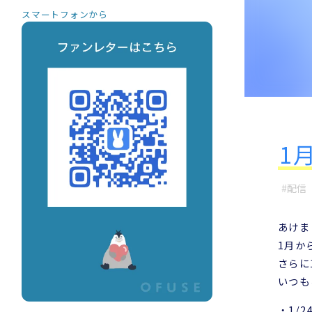
スマートフォンから
1
配信
あけま
1月か
さらに
いつも
・1/24